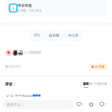
申诉举报
5 内容 · 1155 关注
2
收藏
分享
2 人觉得很赞
3
2
2
19 热度
评论
最新
热门
只看作者
2
苦力怕eeee
10级
名字
说点什么...
2
2
2022-11-27
1