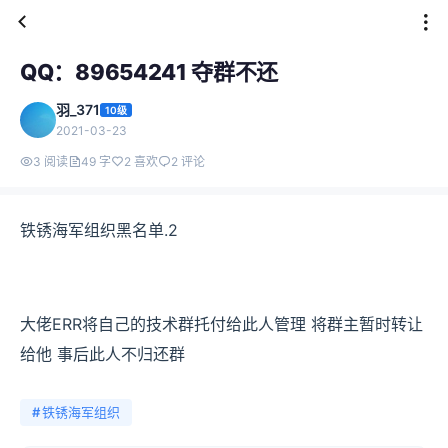
QQ：89654241 夺群不还
羽_371
10级
2021-03-23
3 阅读
49 字
2 喜欢
2 评论
铁锈海军组织黑名单.2
大佬ERR将自己的技术群托付给此人管理 将群主暂时转让
给他 事后此人不归还群
#
铁锈海军组织