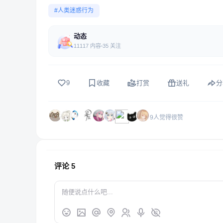
#人类迷惑行为
动态
11117 内容
35 关注
9
收藏
打赏
送礼
分
9人觉得很赞
评论
5