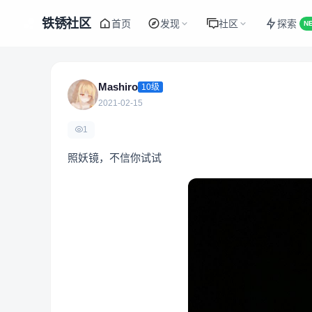
铁锈社区
首页
发现
社区
探索
N
Mashiro
10级
2021-02-15
1
照妖镜，不信你试试