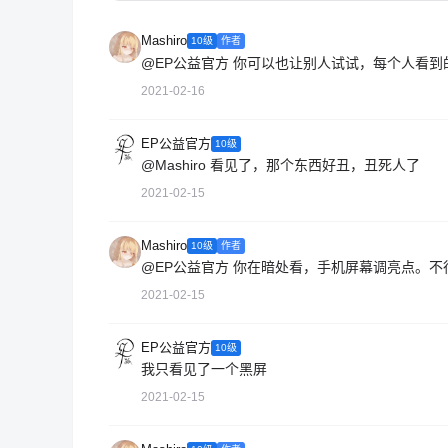
Mashiro
10级
作者
@EP公益官方
你可以也让别人试试，每个人看到
2021-02-16
EP公益官方
10级
@Mashiro
看见了，那个东西好丑，丑死人了
2021-02-15
Mashiro
10级
作者
@EP公益官方
你在暗处看，手机屏幕调亮点。不
2021-02-15
EP公益官方
10级
我只看见了一个黑屏
2021-02-15