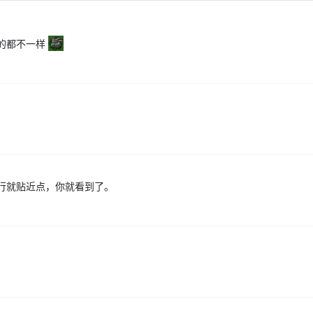
的都不一样
行就贴近点，你就看到了。