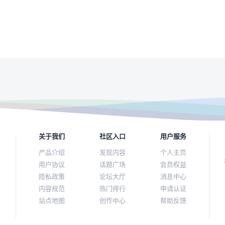
关于我们
社区入口
用户服务
产品介绍
发现内容
个人主页
用户协议
话题广场
会员权益
隐私政策
论坛大厅
消息中心
内容规范
热门排行
申请认证
站点地图
创作中心
帮助反馈