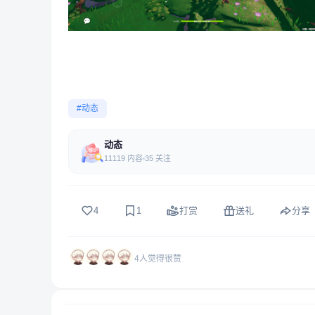
#动态
动态
11119 内容
35 关注
4
1
打赏
送礼
分享
4人觉得很赞