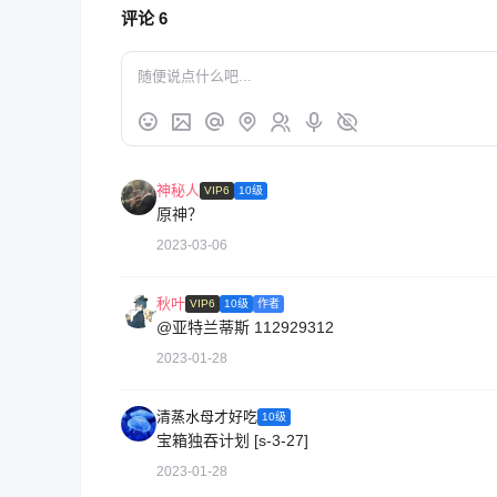
评论
6
神秘人
VIP6
10级
原神？
2023-03-06
秋叶
VIP6
10级
作者
@亚特兰蒂斯
112929312
2023-01-28
清蒸水母才好吃
10级
宝箱独吞计划 [s-3-27]
2023-01-28