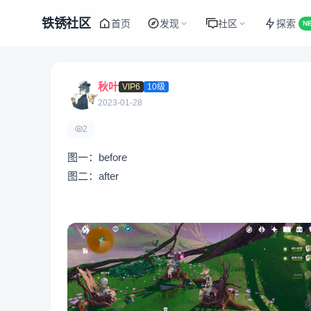
铁锈社区
首页
发现
社区
探索
N
秋叶
VIP6
10级
2023-01-28
2
图一：before
图二：after