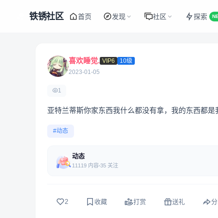
铁锈社区
首页
发现
社区
探索
N
喜欢睡觉.
VIP6
10级
2023-01-05
1
亚特兰蒂斯你家东西我什么都没有拿，我的东西都是
#动态
动态
11119 内容
35 关注
2
收藏
打赏
送礼
分