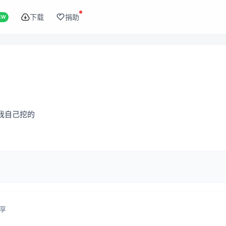
下载
捐助
EW
我自己挖的
享