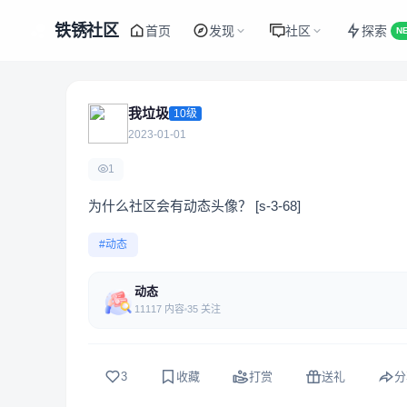
铁锈社区
首页
发现
社区
探索
N
我垃圾
10级
2023-01-01
1
为什么社区会有动态头像？ [s-3-68]
#动态
动态
11117 内容
35 关注
3
收藏
打赏
送礼
分