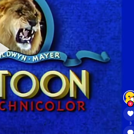
Copyright © 2024 - 2026
铁锈社区
All Rights Reserved
粤ICP备2026083543号-1
3