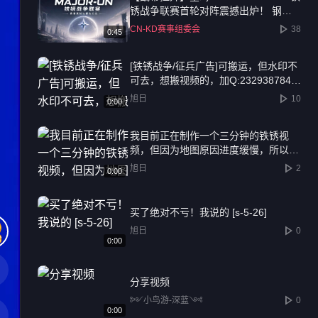
锈战争联赛首轮对阵震撼出炉！ 钢铁
洪流，一触即发！ 千元奖池，十六强
CN-KD赛事组委会
38
0:45
捉对厮杀。经过组委会的精心筹备，星
晦2026 MAJOR-UN 铁锈战争联赛·挑
[铁锈战争/征兵广告]可搬运，但水印不
战者阶段将于7月29日正式打响！ 这是
可去，想搬视频的，加Q:2329387847
黑马逆袭的起点，也是传奇诞生的序
还有水！
章。首轮16场BO1激战，既有老牌劲旅
旭日
10
0:00
的底蕴碰撞，也有新兴势力的锋芒初露
预祝各位指挥官武运昌隆，我们战场上
我目前正在制作一个三分钟的铁锈视
见！
频，但因为地图原因进度缓慢，所以我
决定找一名地图制作者，来解决地图问
旭日
2
0:00
题，视频制作完后会加上地图提供者的
水印，有兴趣的加Q:2329387847
买了绝对不亏！我说的 [s-5-26]
旭日
0
0:00
分享视频
༻小鸟游-深蓝༺
0
0:00