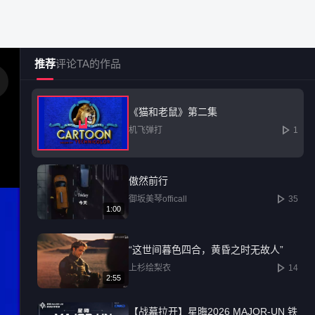
推荐
评论
TA的作品
《猫和老鼠》第二集
机飞弹打
1
社区广场
创作中心
热门榜单
傲然前行
御坂美琴officall
35
12587
1:00
“这世间暮色四合，黄昏之时无故人”
已发布内容持续增长
上杉绘梨衣
14
2:55
【战幕拉开】星晦2026 MAJOR-UN 铁