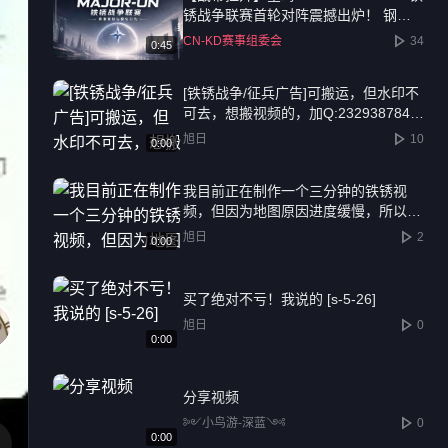
锈战争联赛首轮对阵震撼出炉！ 钢铁
洪流，一触即发！ 千元奖池，十六强
CN-KD赛事组委会
34
0:45
捉对厮杀。经过组委会的精心筹备，星
晦2026 MAJOR-UN 铁锈战争联赛·挑
[铁锈战争/征兵广告]可搬运，但水印不
战者阶段将于7月29日正式打响！ 这是
可去，想搬视频的，加Q:2329387847
黑马逆袭的起点，也是传奇诞生的序
还有水！
章。首轮16场BO1激战，既有老牌劲旅
旭日
10
0:00
的底蕴碰撞，也有新兴势力的锋芒初露
预祝各位指挥官武运昌隆，我们战场上
我目前正在制作一个三分钟的铁锈视
见！
频，但因为地图原因进度缓慢，所以我
决定找一名地图制作者，来解决地图问
旭日
2
0:00
题，视频制作完后会加上地图提供者的
水印，有兴趣的加Q:2329387847
买了绝对不亏！我说的 [s-5-26]
旭日
0
0:00
分享视频
༻小鸟游-深蓝༺
0
0:00