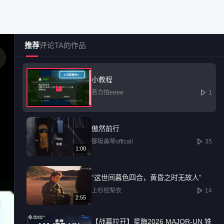
推荐
评论
TA的作品
小教程
苦力怕eeee
1
社区广场
创作中心
热门榜单
傲然前行
御坂美琴officall
35
12585
1:00
“这世间暮色四合，黄昏之时无故人”
已发布内容持续增长
上杉绘梨衣
14
2:55
【战幕拉开】星晦2026 MAJOR-UN 铁