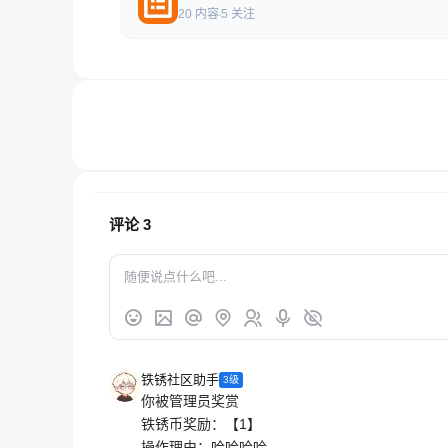
20 内容
5 关注
评论
3
铁锈社区助手
3级
你被管理员奖赏
铁锈币奖励：【1】
操作理由：哈哈哈哈