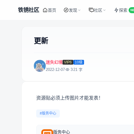
铁锈社区
首页
发现
社区
探索
N
更新
迷失幻境
VIP6
10级
2022-12-07
3
21 字
资源贴必须上传图片才能发表！
#版务中心
版务中心