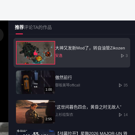
推荐
评论
TA的作品
大神又发新Mod了，转自油管Zikozen
安逸
3
社区广场
创作中心
热门榜单
傲然前行
御坂美琴officall
35
12587
1:00
“这世间暮色四合，黄昏之时无故人”
已发布内容持续增长
上杉绘梨衣
14
2:55
【战幕拉开】星晦2026 MAJOR-UN 铁