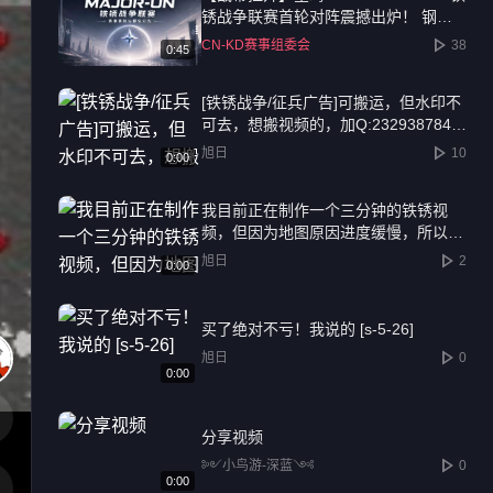
锈战争联赛首轮对阵震撼出炉！ 钢铁
洪流，一触即发！ 千元奖池，十六强
CN-KD赛事组委会
38
0:45
捉对厮杀。经过组委会的精心筹备，星
晦2026 MAJOR-UN 铁锈战争联赛·挑
[铁锈战争/征兵广告]可搬运，但水印不
战者阶段将于7月29日正式打响！ 这是
可去，想搬视频的，加Q:2329387847
黑马逆袭的起点，也是传奇诞生的序
还有水！
章。首轮16场BO1激战，既有老牌劲旅
旭日
10
0:00
的底蕴碰撞，也有新兴势力的锋芒初露
预祝各位指挥官武运昌隆，我们战场上
我目前正在制作一个三分钟的铁锈视
见！
频，但因为地图原因进度缓慢，所以我
决定找一名地图制作者，来解决地图问
旭日
2
0:00
题，视频制作完后会加上地图提供者的
水印，有兴趣的加Q:2329387847
买了绝对不亏！我说的 [s-5-26]
旭日
0
0:00
分享视频
༻小鸟游-深蓝༺
0
0:00