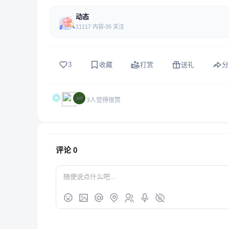
动态
11117 内容
35 关注
3
收藏
打赏
送礼
分
3人觉得很赞
评论
0