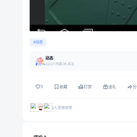
#动态
动态
11117 内容
35 关注
3
收藏
打赏
送礼
分
3人觉得很赞