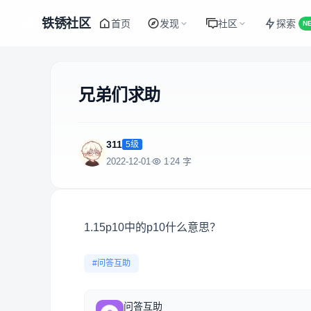
铁锈社区
首页
发现
社区
探索
N
兄弟们求助
311
5级
2022-12-01
1
24 字
1.15p10中的p10什么意思？
#问答互助
问答互助