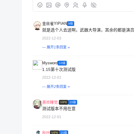
金丝雀YIPIAN
9级
就是选个人去送啊，武器大导演，其余的都是演
2022-12-03
— 展开
1
条回复
Mysword
10级
1.15第十次测试版
2022-12-01
— 展开
2
条回复
喜欢睡觉.
VIP6
10级
测试版本不用在意
2022-12-01
秋叶
VIP6
10级