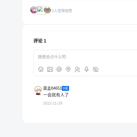
3人觉得很赞
评论
1
菜孟84651
8级
一会就有人了
2022-11-29