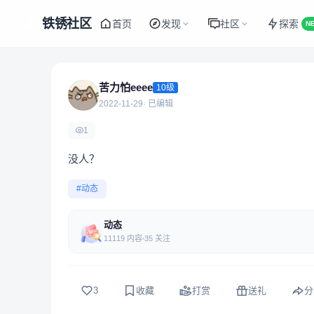
铁锈社区
首页
发现
社区
探索
N
苦力怕eeee
10级
2022-11-29
· 已编辑
1
没人？
#动态
动态
11119 内容
35 关注
3
收藏
打赏
送礼
分