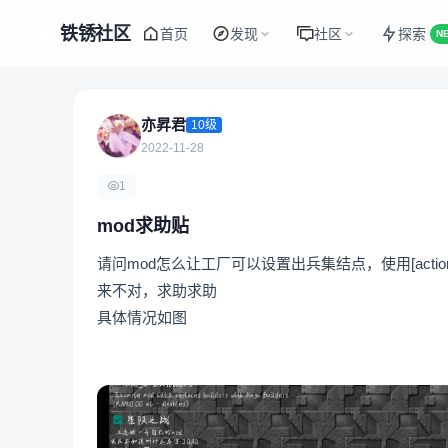
铁锈社区
首页
发现
社区
探索
N
亦昇君
10级
2022-11-28
1
mod求助贴
请问mod怎么让工厂可以设置出兵集结点，使用[action]中的ad
来不对，求助求助
具体情况如图