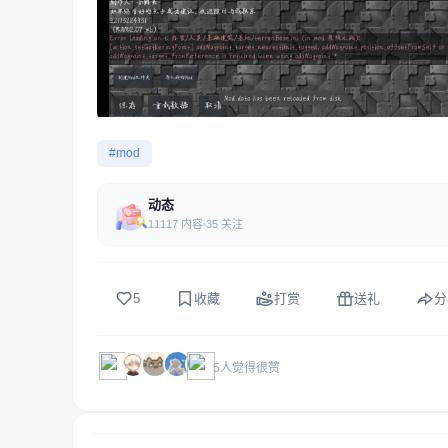
#mod
动态
11117 内容
35 关注
5
收藏
打赏
送礼
分
5人觉得很赞