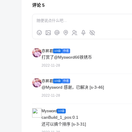
评论
5
亦昇君
10级
作者
打赏了
@Mysword
66铁锈币
2022-11-28
亦昇君
10级
作者
@Mysword
感谢，已解决 [s-3-46]
2022-11-28
Mysword
10级
canBuild_1_pos:0.1
还可以搞个排序 [s-3-31]