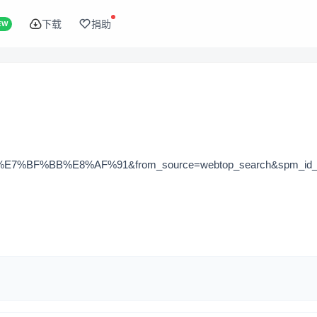
下载
捐助
EW
%BF%BB%E8%AF%91&from_source=webtop_search&spm_id_fro