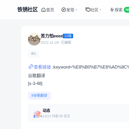
铁锈社区
首页
发现
社区
探索
N
苦力怕eeee
10级
2022-11-28
· 已编辑
1
查看链接
;keyword=%E8%B0%B7%E6%AD%8C%E7
谷歌翻译
[s-3-48]
#谷歌翻译
动态
11117 内容
35 关注