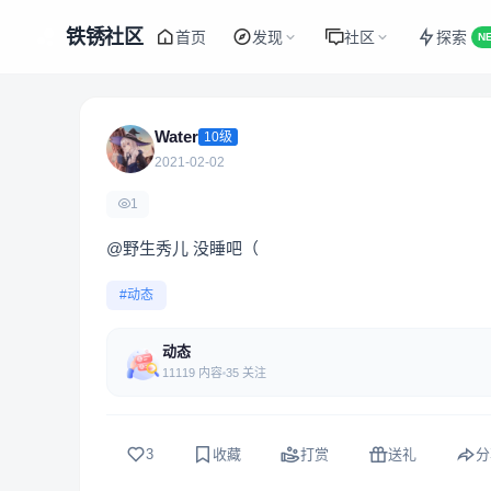
铁锈社区
首页
发现
社区
探索
N
Water
10级
2021-02-02
1
@野生秀儿 没睡吧（
#动态
动态
11119 内容
35 关注
3
收藏
打赏
送礼
分