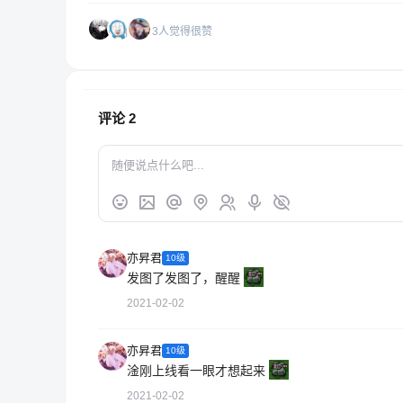
3人觉得很赞
评论
2
亦昇君
10级
发图了发图了，醒醒
2021-02-02
亦昇君
10级
淦刚上线看一眼才想起来
2021-02-02