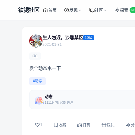
铁锈社区
首页
发现
社区
探索
N
生人勿近，沙雕禁区
10级
2021-01-31
1
发个动态水一下
#动态
动态
11119 内容
35 关注
1
收藏
打赏
送礼
分