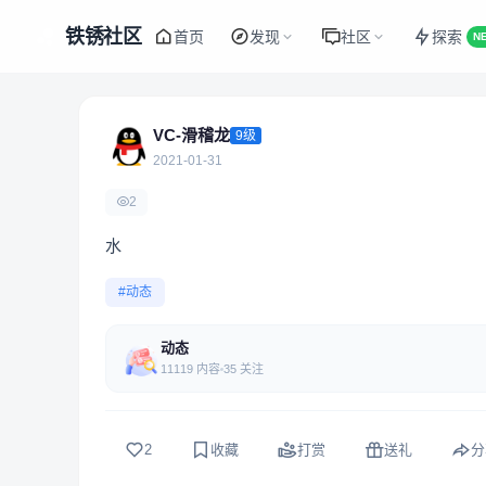
铁锈社区
首页
发现
社区
探索
N
VC-滑稽龙
9级
2021-01-31
2
水
#动态
动态
11119 内容
35 关注
2
收藏
打赏
送礼
分