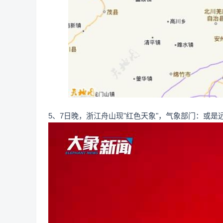
5、7日晚，浙江舟山现"红色天象"，气象部门：或