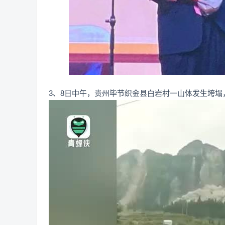
3、8日中午，贵州毕节织金县白岩村一山体发生垮塌