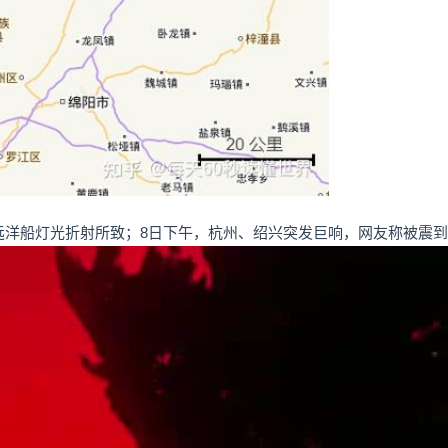
是远洋船灯光折射所致；8日下午，杭州、绍兴突发巨响，网友称被震到