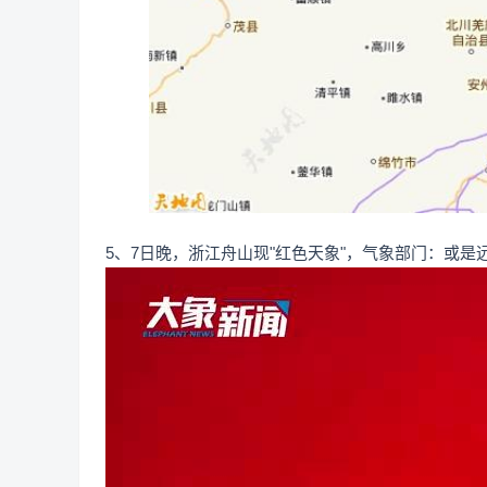
5、7日晚，浙江舟山现"红色天象"，气象部门：或