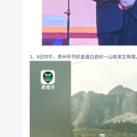
3、8日中午，贵州毕节织金县白岩村一山体发生垮塌