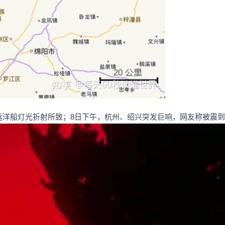
是远洋船灯光折射所致；8日下午，杭州、绍兴突发巨响，网友称被震到