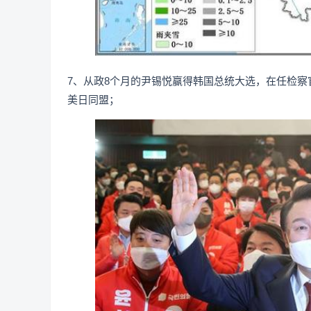
7、从政8个月的尹锡悦赢得韩国总统大选，在任检
美日同盟；