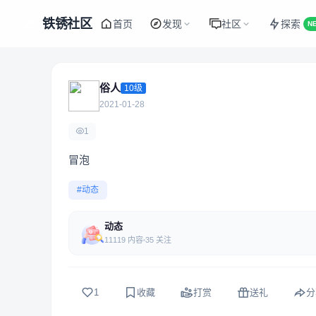
铁锈社区
首页
发现
社区
探索
N
俗人
10级
2021-01-28
1
冒泡
#动态
动态
11119 内容
35 关注
1
收藏
打赏
送礼
分