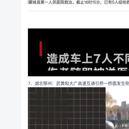
7、湖北鄂州：武黄和大广高速互通引桥一桥面发生侧