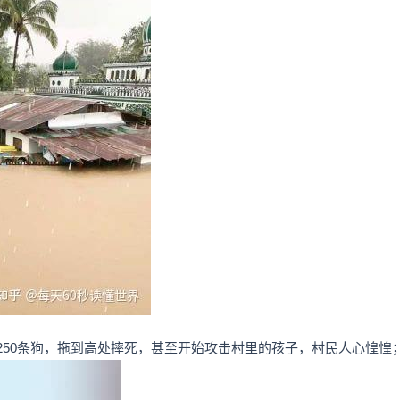
250条狗，拖到高处摔死，甚至开始攻击村里的孩子，村民人心惶惶