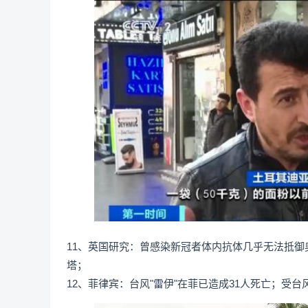
11、英国研究：曾感染新冠者体内抗体几乎无法抵
塔；
12、菲律宾：台风"雷伊"在菲已造成31人死亡；受台