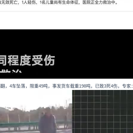
翻，4车坠落，限重49吨，事发货车载重198吨，已致3死4伤，专