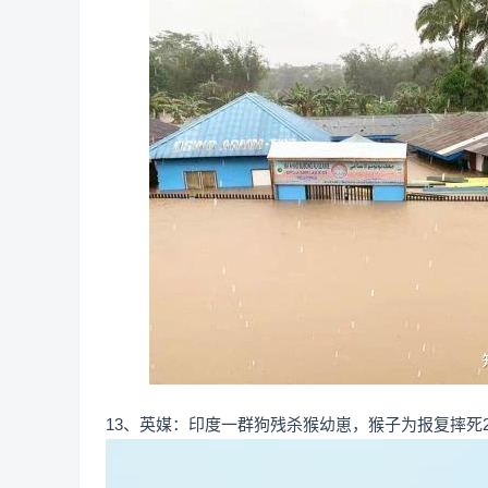
13、英媒：印度一群狗残杀猴幼崽，猴子为报复摔死