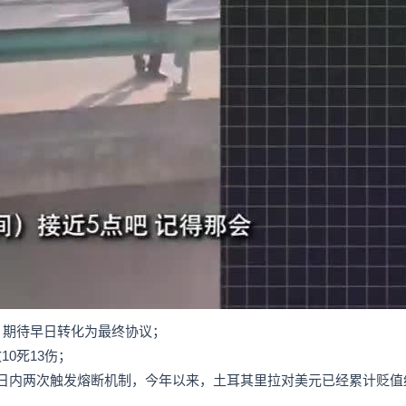
：期待早日转化为最终协议；
0死13伤；
日内两次触发熔断机制，今年以来，土耳其里拉对美元已经累计贬值约