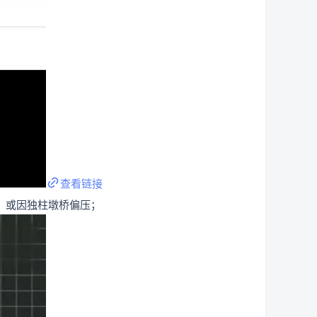
查看链接
家：或因独柱墩桥偏压；