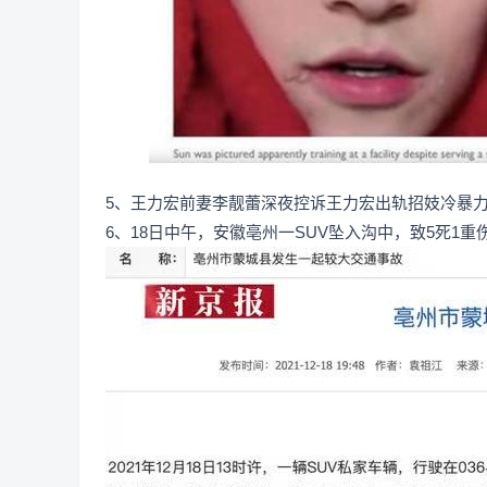
5、王力宏前妻李靓蕾深夜控诉王力宏出轨招妓冷暴力
6、18日中午，安徽亳州一SUV坠入沟中，致5死1