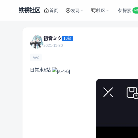
铁锈社区
首页
发现
社区
探索
N
初音ミク
10级
2021-11-30
2
日常水b站