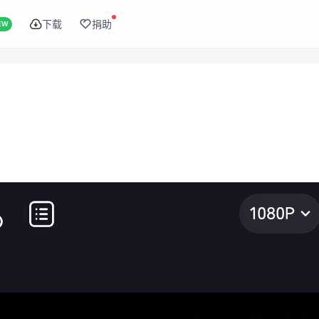
下载
捐助
EW