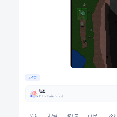
#动态
动态
11117 内容
35 关注
1
收藏
打赏
送礼
分