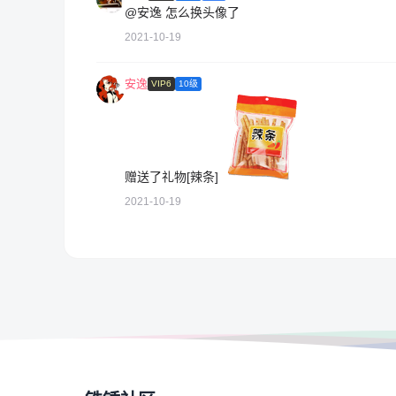
@安逸
怎么换头像了
2021-10-19
安逸
VIP6
10级
赠送了礼物[辣条]
2021-10-19