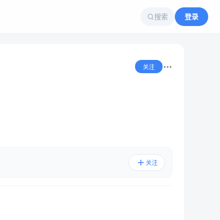
搜索
登录
关注
关注