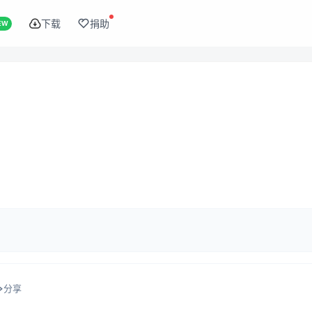
下载
捐助
EW
分享