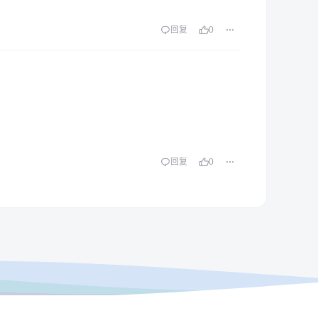
回复
0
回复
0