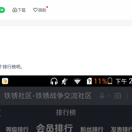
下载
捐助
EW
个排行榜吧。