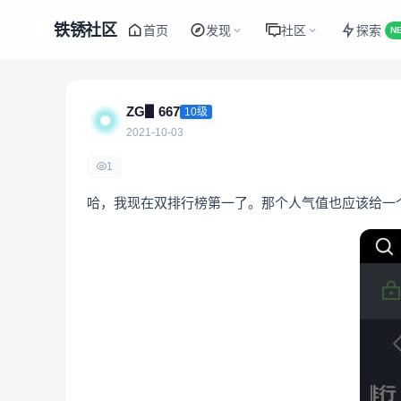
铁锈社区
首页
发现
社区
探索
N
ZG▋667
10级
2021-10-03
1
哈，我现在双排行榜第一了。那个人气值也应该给一