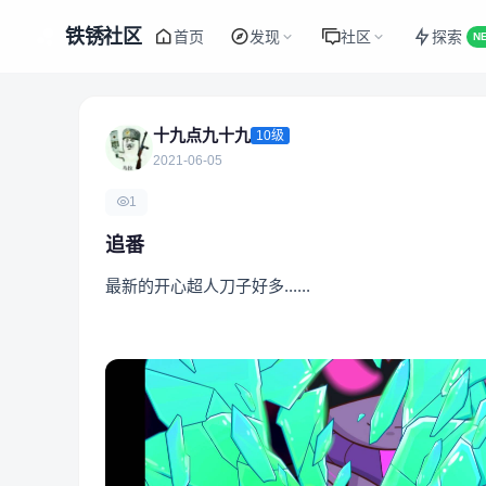
铁锈社区
首页
发现
社区
探索
N
十九点九十九
10级
2021-06-05
1
追番
最新的开心超人刀子好多......