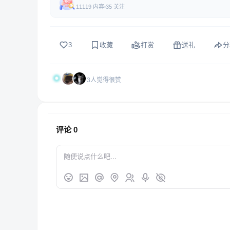
11119 内容
35 关注
3
收藏
打赏
送礼
分
3人觉得很赞
评论
0