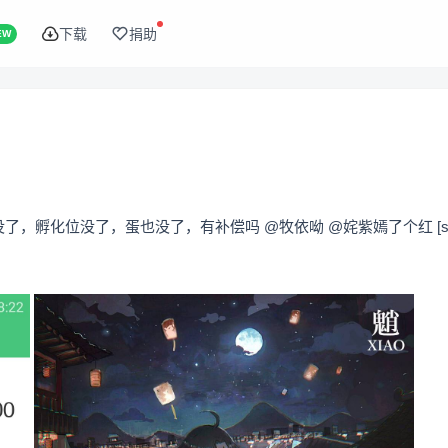
下载
捐助
EW
了，孵化位没了，蛋也没了，有补偿吗 @牧依呦 @姹紫嫣了个红 [s-