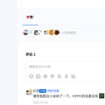
赞
7
7人觉得很赞
评论
2
幻亦
10级
作者已回复
难怪我那台小米响了一下，OPPO的毛都没有
2021-05-05