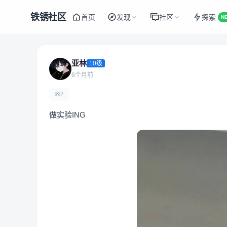
铁锈社区
首页
发现
社区
探索
N
亚林
10级
6个月前
2
做实验ING