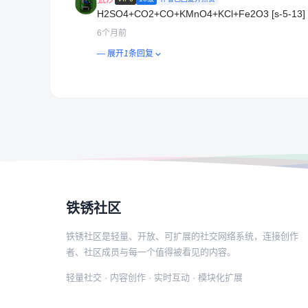
H2SO4+CO2+CO+KMnO4+KCl+Fe2O3 [s-5-13]
6个月前
— 展开
1
条回复
铁锈社区
铁锈社区是轻量、开放、可扩展的社交网络系统，连接创作
者、社区成员与每一个值得被看见的内容。
轻量社交 · 内容创作 · 实时互动 · 模块化扩展