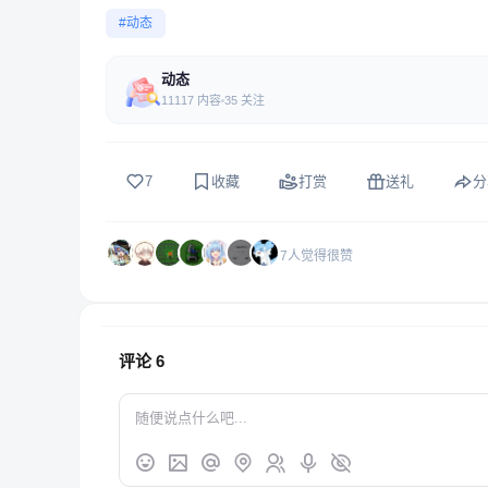
#动态
动态
11117 内容
35 关注
7
收藏
打赏
送礼
分
7人觉得很赞
评论
6