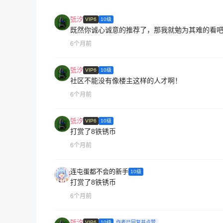
弤汐
VIP6
10级
既然你诚心诚意的推荐了，那我就勉为其难的看
6个月前
弤汐
VIP6
10级
社区不能没有像楼主这样的人才啊！
6个月前
弤汐
VIP6
10级
打赏了8铁锈币
6个月前
连屯蛋都不会的新手
10级
打赏了8铁锈币
6个月前
弤汐
VIP6
10级
作者已回复并点赞