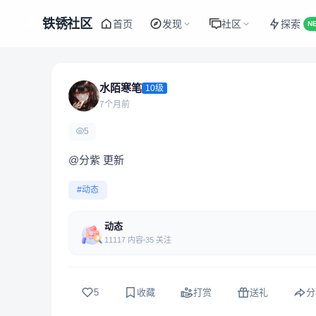
铁锈社区
首页
发现
社区
探索
N
水陌寒笔
10级
7个月前
5
@分紫
更新
#动态
动态
11117 内容
35 关注
5
收藏
打赏
送礼
分