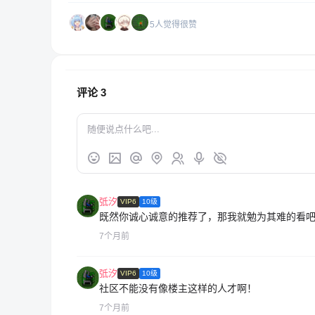
5人觉得很赞
评论
3
弤汐
VIP6
10级
既然你诚心诚意的推荐了，那我就勉为其难的看
7个月前
弤汐
VIP6
10级
社区不能没有像楼主这样的人才啊！
7个月前