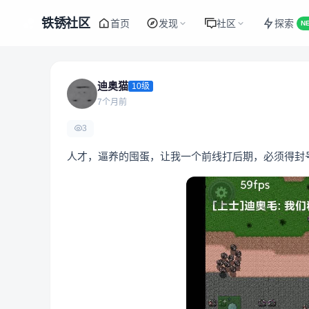
铁锈社区
首页
发现
社区
探索
N
迪奥猫
10级
7个月前
3
人才，逼养的囤蛋，让我一个前线打后期，必须得封