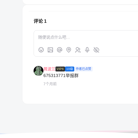
评论
1
屑波兰
VIP6
10级
作者已点赞
675313771举报群
7个月前