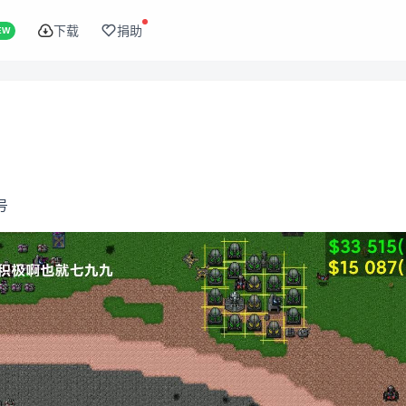
下载
捐助
EW
号