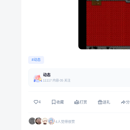
#动态
动态
11117 内容
35 关注
4
收藏
打赏
送礼
分
4人觉得很赞