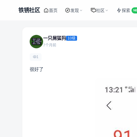
铁锈社区
首页
发现
社区
探索
N
一只屑猛犸
10级
7个月前
1
很好了