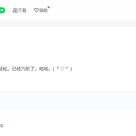
下载
捐助
EW
。已经六阶了，哈哈。( ╹▽╹ )
享