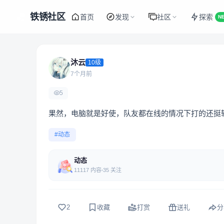
铁锈社区
首页
发现
社区
探索
N
沐云
10级
7个月前
5
果然，电脑就是好使，队友都在线的情况下打的还挺轻松
#动态
动态
11117 内容
35 关注
2
收藏
打赏
送礼
分