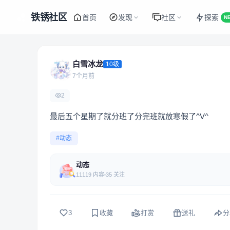
铁锈社区
首页
发现
社区
探索
N
白雪冰龙
10级
7个月前
2
最后五个星期了就分班了分完班就放寒假了^V^
#动态
动态
11119 内容
35 关注
3
收藏
打赏
送礼
分