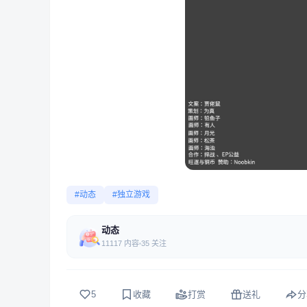
#动态
#独立游戏
动态
11117 内容
35 关注
5
收藏
打赏
送礼
分