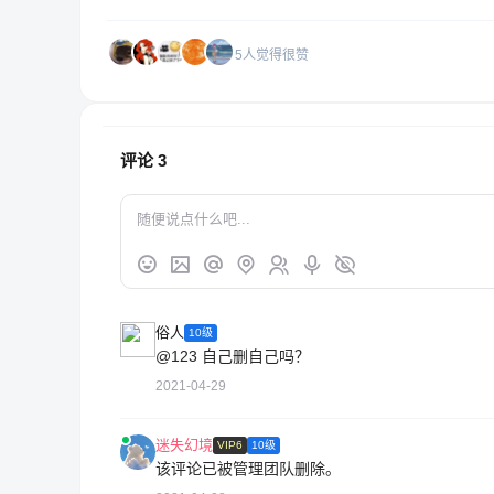
5人觉得很赞
评论
3
俗人
10级
@123
自己删自己吗？
2021-04-29
迷失幻境
VIP6
10级
该评论已被管理团队删除。