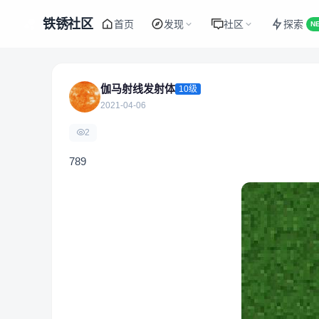
铁锈社区
首页
发现
社区
探索
N
伽马射线发射体
10级
2021-04-06
2
789