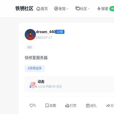
铁锈社区
首页
发现
社区
探索
N
dream_440
10级
2025-07-17
2
快修复服务器
#铁锈战争
动态
11119 内容
35 关注
5
收藏
打赏
送礼
分