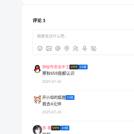
评论
3
神秘传奇坐牢王
VIP6
10级
寒秋659我都认识
2025-07-16
开小坦的狐狸
10级
我去4元帅
2025-07-16
帝·尊
VIP6
10级