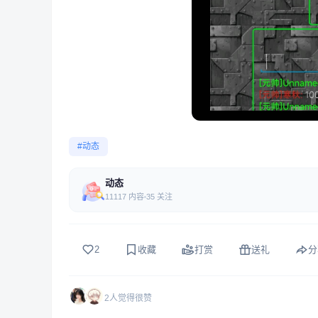
#动态
动态
11117 内容
35 关注
2
收藏
打赏
送礼
分
2人觉得很赞