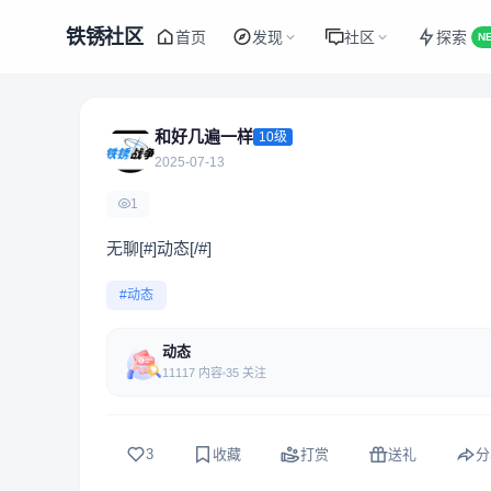
铁锈社区
首页
发现
社区
探索
N
和好几遍一样
10级
2025-07-13
1
无聊[#]动态[/#]
#动态
动态
11117 内容
35 关注
3
收藏
打赏
送礼
分