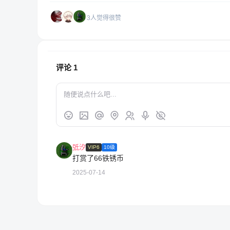
3人觉得很赞
评论
1
弤汐
VIP6
10级
打赏了66铁锈币
2025-07-14