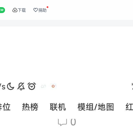
下载
捐助
EW