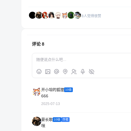
8人觉得很赞
评论
8
开小坦的狐狸
10级
666
2025-07-13
晏长歌
10级
作者
咪