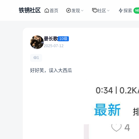
铁锈社区
首页
发现
社区
探索
N
晏长歌
10级
2025-07-12
1
好好笑，误入大西瓜