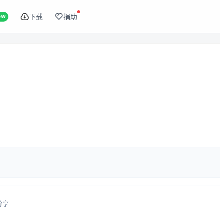
下载
捐助
EW
分享