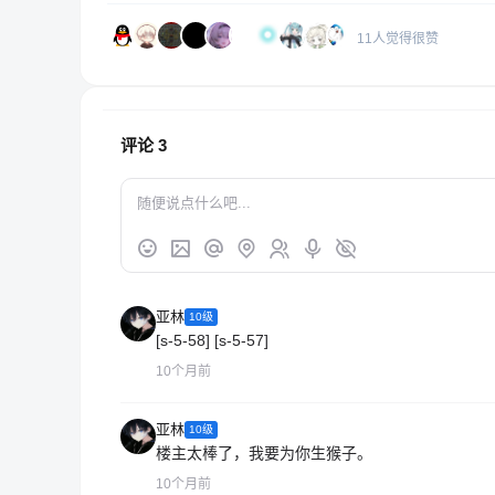
11人觉得很赞
评论
3
亚林
10级
[s-5-58] [s-5-57]
10个月前
亚林
10级
楼主太棒了，我要为你生猴子。
10个月前