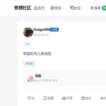
铁锈社区
首页
发现
社区
探索
N
Guigui304
10级
2021-03-22
3
早起的鸟儿有虫吃
#动态
动态
11117 内容
35 关注
11
收藏
打赏
送礼