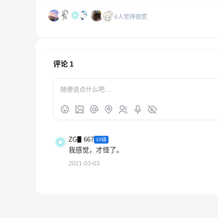
6人觉得很赞
评论
1
ZG▋667
10级
我感觉，才怪了。
2021-03-03