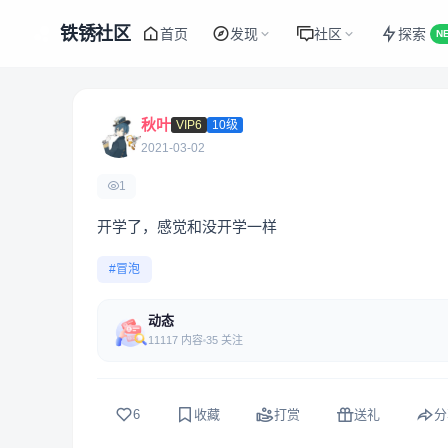
铁锈社区
首页
发现
社区
探索
N
秋叶
VIP6
10级
2021-03-02
1
开学了，感觉和没开学一样
#冒泡
动态
11117 内容
35 关注
6
收藏
打赏
送礼
分