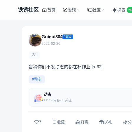
铁锈社区
首页
发现
社区
探索
N
Guigui304
10级
2021-02-26
1
盲猜你们不发动态的都在补作业 [s-62]
#动态
动态
11119 内容
35 关注
7
收藏
打赏
送礼
分